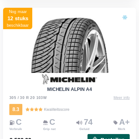
Nog maar
12 stuks
beschikbaar
MICHELIN ALPIN A4
305 / 30 R 20 103W
Meer info
8.3
Kwaliteitsscore
C
C
74
A+
Verbruik
Grip nat
Geluid
Merk