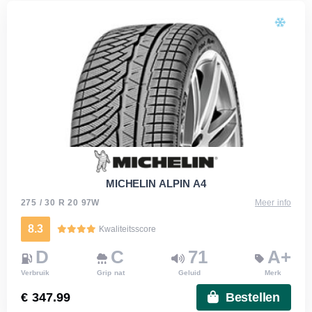
MICHELIN ALPIN A4
275 / 30 R 20 97W
Meer info
8.3
Kwaliteitsscore
D
C
71
A+
Verbruik
Grip nat
Geluid
Merk
€ 347.99
Bestellen