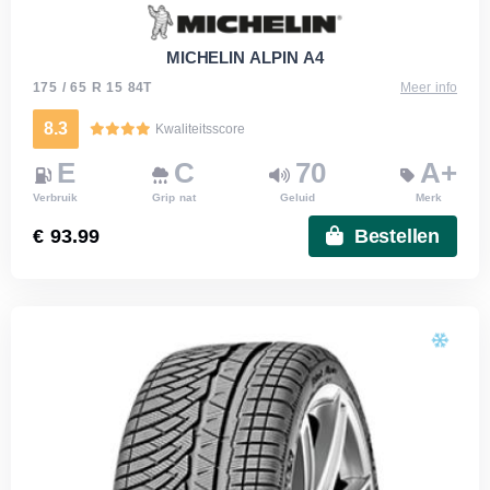
MICHELIN ALPIN A4
175 / 65 R 15 84T
Meer info
8.3
Kwaliteitsscore
E
C
70
A+
Verbruik
Grip nat
Geluid
Merk
€ 93.99
Bestellen