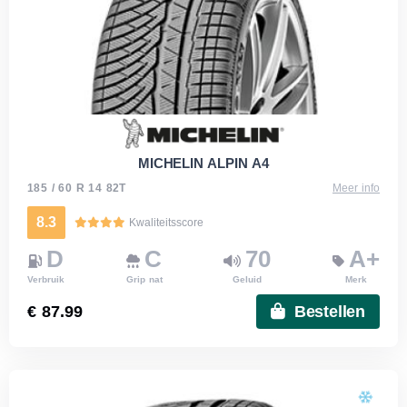
MICHELIN ALPIN A4
185 / 60 R 14 82T
Meer info
8.3
Kwaliteitsscore
D
C
70
A+
Verbruik
Grip nat
Geluid
Merk
€ 87.99
Bestellen