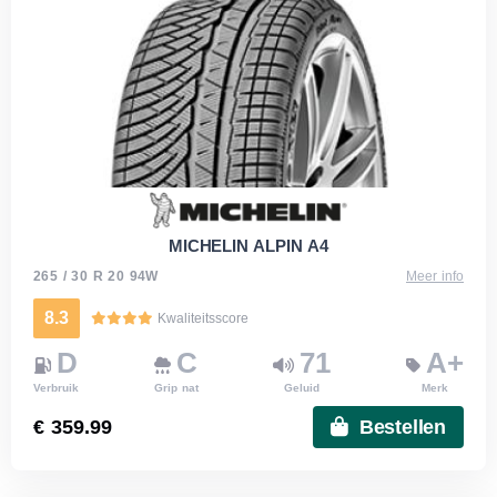
MICHELIN ALPIN A4
265 / 30 R 20 94W
Meer info
8.3
Kwaliteitsscore
D
C
71
A+
Verbruik
Grip nat
Geluid
Merk
€ 359.99
Bestellen