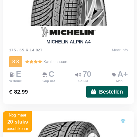
MICHELIN ALPIN A4
175 / 65 R 14 82T
Meer info
8.3
Kwaliteitsscore
E
C
70
A+
Verbruik
Grip nat
Geluid
Merk
€ 82.99
Bestellen
Nog maar
20 stuks
beschikbaar