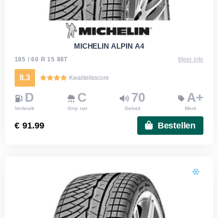
MICHELIN ALPIN A4
185 / 60 R 15 88T
Meer info
8.3
Kwaliteitsscore
D
C
70
A+
Verbruik
Grip nat
Geluid
Merk
€ 91.99
Bestellen