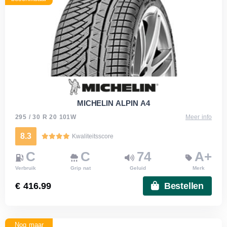
MICHELIN ALPIN A4
295 / 30 R 20 101W
Meer info
8.3
Kwaliteitsscore
C
C
74
A+
Verbruik
Grip nat
Geluid
Merk
€ 416.99
Bestellen
Nog maar