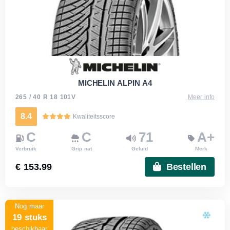
MICHELIN ALPIN A4
265 / 40 R 18 101V
Meer info
8.4
Kwaliteitsscore
C
C
71
A+
Verbruik
Grip nat
Geluid
Merk
€ 153.99
Bestellen
Nog maar
19 stuks
beschikbaar