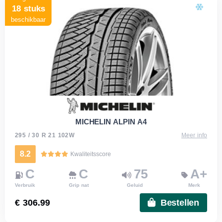
18 stuks
beschikbaar
MICHELIN ALPIN A4
295 / 30 R 21 102W
Meer info
8.2
Kwaliteitsscore
C
C
75
A+
Verbruik
Grip nat
Geluid
Merk
€ 306.99
Bestellen