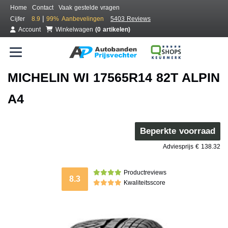
Home
Contact
Vaak gestelde vragen
|
Cijfer
8.9
99%
Aanbevelingen
5403 Reviews
Account
Winkelwagen
(0 artikelen)
MICHELIN WI 17565R14 82T ALPIN
A4
Beperkte voorraad
Adviesprijs € 138.32
Productreviews
8.3
Kwaliteitsscore