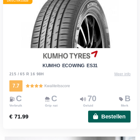
beschikbaar
KUMHO ECOWING ES31
215 / 65 R 16 98H
Meer info
7.7
Kwaliteitsscore
C
C
70
B
Verbruik
Grip nat
Geluid
Merk
€ 71.99
Bestellen