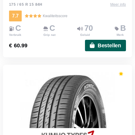
175 / 65 R 15 84H
Meer info
7.7
Kwaliteitsscore
C
C
70
B
Verbruik
Grip nat
Geluid
Merk
€ 60.99
Bestellen