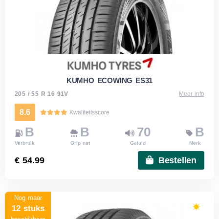
KUMHO ECOWING ES31
205 / 55 R 16 91V
Meer info
8.6
Kwaliteitsscore
B
B
70
B
Verbruik
Grip nat
Geluid
Merk
€ 54.99
Bestellen
Nog maar
12 stuks