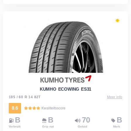
KUMHO ECOWING ES31
185 / 60 R 14 82T
Meer info
8.6
Kwaliteitsscore
B
B
70
B
Verbruik
Grip nat
Geluid
Merk