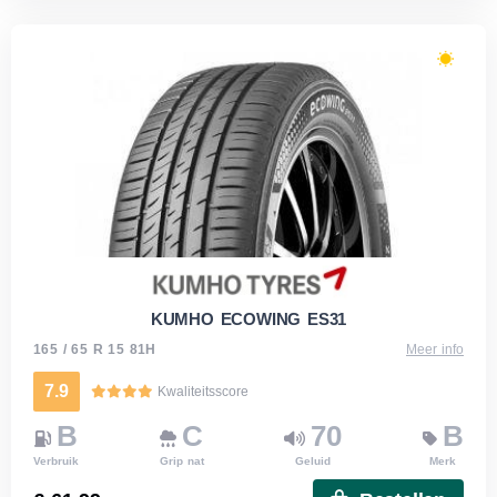
KUMHO ECOWING ES31
165 / 65 R 15 81H
Meer info
7.9
Kwaliteitsscore
B
C
70
B
Verbruik
Grip nat
Geluid
Merk