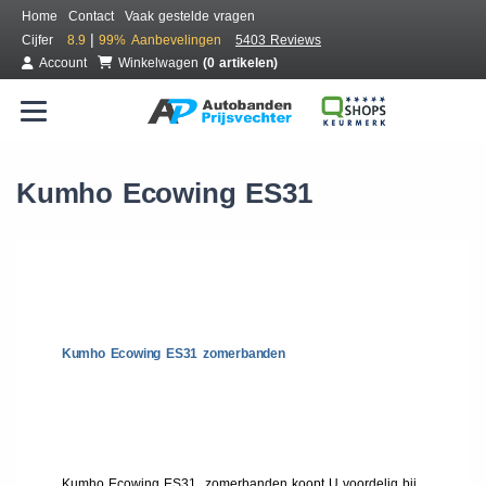
Home
Contact
Vaak gestelde vragen
|
Cijfer
8.9
99%
Aanbevelingen
5403 Reviews
Account
Winkelwagen
(0 artikelen)
Kumho Ecowing ES31
Kumho Ecowing ES31 zomerbanden
Kumho Ecowing ES31 zomerbanden koopt U voordelig bij