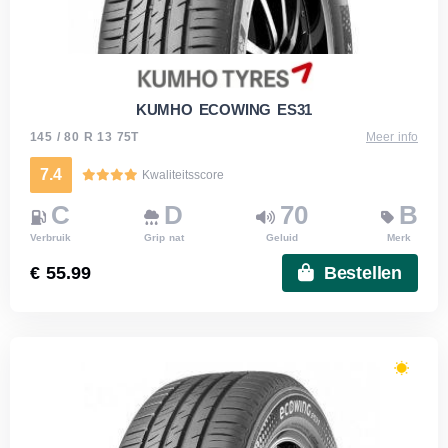
KUMHO ECOWING ES31
145 / 80 R 13 75T
Meer info
7.4
Kwaliteitsscore
C
D
70
B
Verbruik
Grip nat
Geluid
Merk
€ 55.99
Bestellen