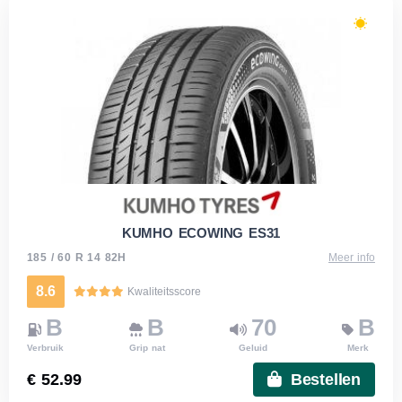
KUMHO ECOWING ES31
185 / 60 R 14 82H
Meer info
8.6
Kwaliteitsscore
B
B
70
B
Verbruik
Grip nat
Geluid
Merk
€ 52.99
Bestellen