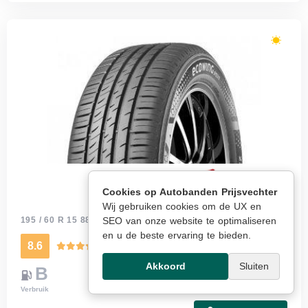
Cookies op Autobanden Prijsvechter
KUMHO ECOWING ES31
Wij gebruiken cookies om de UX en
SEO van onze website te optimaliseren
195 / 60 R 15 88H
Meer info
en u de beste ervaring te bieden.
8.6
Kwaliteitsscore
Akkoord
Sluiten
B
B
70
B
Verbruik
Grip nat
Geluid
Merk