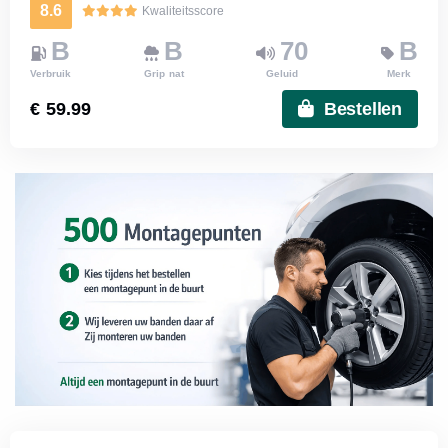
8.6
Kwaliteitsscore
B
B
70
B
Verbruik
Grip nat
Geluid
Merk
€ 59.99
Bestellen