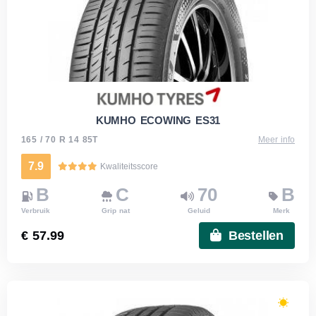
KUMHO ECOWING ES31
165 / 70 R 14 85T
Meer info
7.9
Kwaliteitsscore
B
C
70
B
Verbruik
Grip nat
Geluid
Merk
€ 57.99
Bestellen