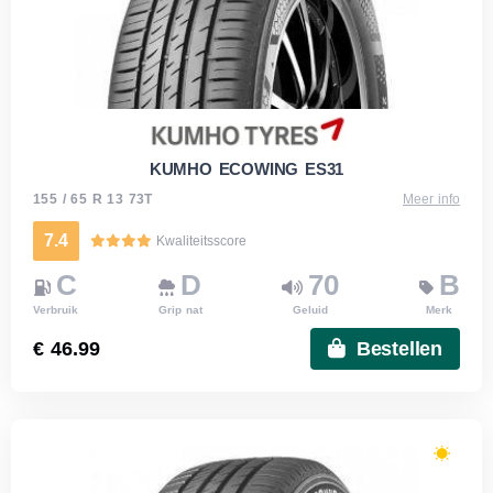
KUMHO ECOWING ES31
155 / 65 R 13 73T
Meer info
7.4
Kwaliteitsscore
C
D
70
B
Verbruik
Grip nat
Geluid
Merk
€ 46.99
Bestellen