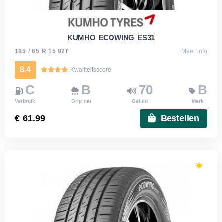
KUMHO ECOWING ES31
185 / 65 R 15 92T
Meer info
8.4
Kwaliteitsscore
C
B
70
B
Verbruik
Grip nat
Geluid
Merk
€ 61.99
Bestellen