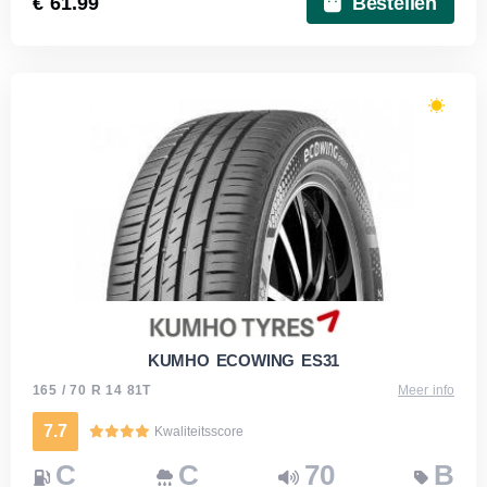
€ 61.99
Bestellen
KUMHO ECOWING ES31
165 / 70 R 14 81T
Meer info
7.7
Kwaliteitsscore
C
C
70
B