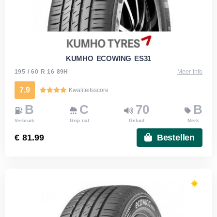
KUMHO ECOWING ES31
195 / 60 R 16 89H
Meer info
7.9
Kwaliteitsscore
B
C
70
B
Verbruik
Grip nat
Geluid
Merk
€ 81.99
Bestellen