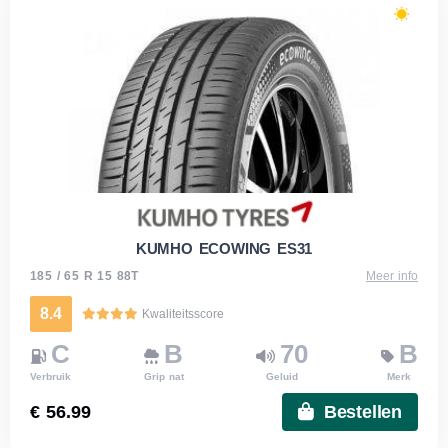
KUMHO ECOWING ES31
185 / 65 R 15 88T
Meer info
8.4
Kwaliteitsscore
C
B
70
B
Verbruik
Grip nat
Geluid
Merk
€ 56.99
Bestellen