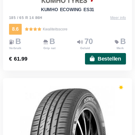
KUMHO ECOWING ES31
185 / 65 R 14 86H
Meer info
8.6
Kwaliteitsscore
B
B
70
B
Verbruik
Grip nat
Geluid
Merk
€ 61.99
Bestellen