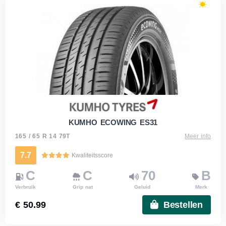
KUMHO ECOWING ES31
165 / 65 R 14 79T
Meer info
7.7
Kwaliteitsscore
C
C
70
B
Verbruik
Grip nat
Geluid
Merk
€ 50.99
Bestellen