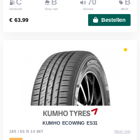
C
B
70
B
Verbruik
Grip nat
Geluid
Merk
€ 63.99
Bestellen
KUMHO ECOWING ES31
185 / 65 R 14 86T
Meer info