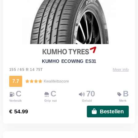
KUMHO ECOWING ES31
155 / 65 R 14 75T
Meer info
7.7
Kwaliteitsscore
C
C
70
B
Verbruik
Grip nat
Geluid
Merk
€ 54.99
Bestellen