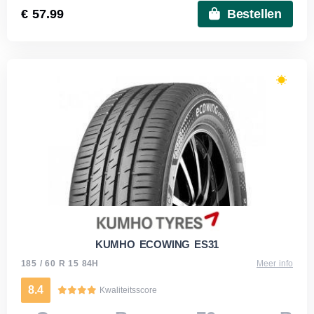
€ 57.99
Bestellen
KUMHO ECOWING ES31
185 / 60 R 15 84H
Meer info
8.4
Kwaliteitsscore