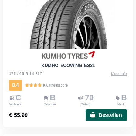
KUMHO ECOWING ES31
175 / 65 R 14 86T
Meer info
8.4
Kwaliteitsscore
C
B
70
B
Verbruik
Grip nat
Geluid
Merk
€ 55.99
Bestellen