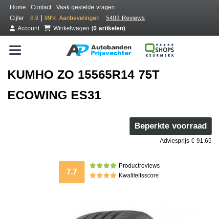
Home
Contact
Vaak gestelde vragen
|
Cijfer
8.9
99%
Aanbevelingen
5403 Reviews
Account
Winkelwagen
(0 artikelen)
KUMHO ZO 15565R14 75T
ECOWING ES31
Beperkte voorraad
Adviesprijs € 91.65
Productreviews
7.7
Kwaliteitsscore