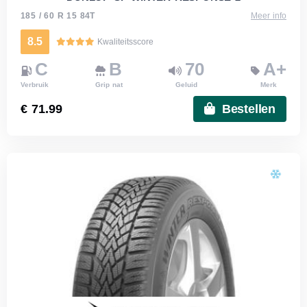
185 / 60 R 15 84T
Meer info
8.5
Kwaliteitsscore
C
B
70
A+
Verbruik
Grip nat
Geluid
Merk
€ 71.99
Bestellen