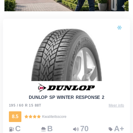
DUNLOP SP WINTER RESPONSE 2
195 / 60 R 15 88T
Meer info
8.5
Kwaliteitsscore
C
B
70
A+