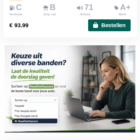
C
B
71
A+
Verbruik
Grip nat
Geluid
Merk
€ 93.99
Bestellen