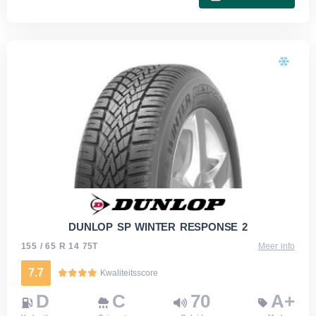
DUNLOP SP WINTER RESPONSE 2
155 / 65 R 14 75T
Meer info
7.7
Kwaliteitsscore
D
C
70
A+