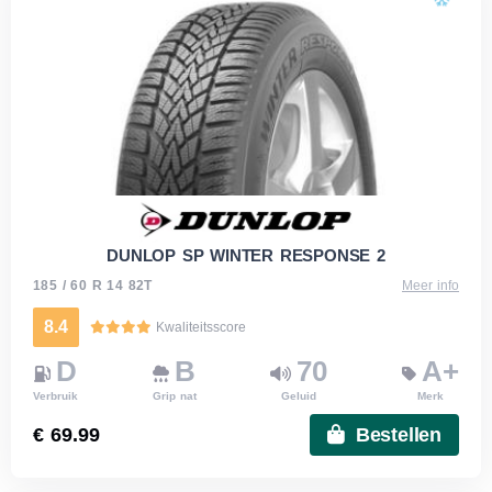
DUNLOP SP WINTER RESPONSE 2
185 / 60 R 14 82T
Meer info
8.4
Kwaliteitsscore
D
B
70
A+
Verbruik
Grip nat
Geluid
Merk
€ 69.99
Bestellen