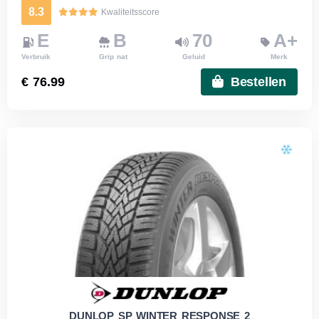
8.3
Kwaliteitsscore
E
B
70
A+
Verbruik
Grip nat
Geluid
Merk
€ 76.99
Bestellen
DUNLOP SP WINTER RESPONSE 2