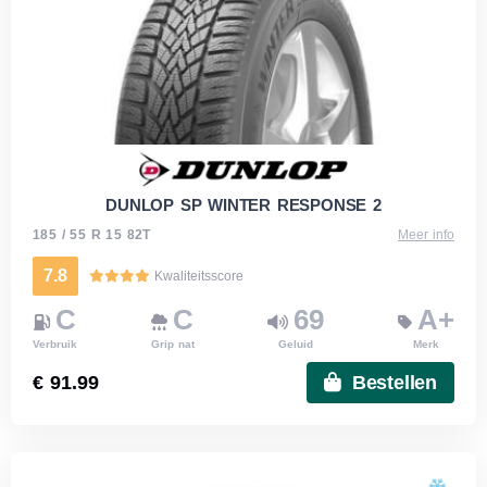
DUNLOP SP WINTER RESPONSE 2
185 / 55 R 15 82T
Meer info
7.8
Kwaliteitsscore
C
C
69
A+
Verbruik
Grip nat
Geluid
Merk
€ 91.99
Bestellen