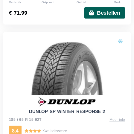
Verbruik
Grip nat
Geluid
Merk
€ 71.99
Bestellen
DUNLOP SP WINTER RESPONSE 2
185 / 65 R 15 92T
Meer info
8.4
Kwaliteitsscore