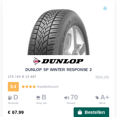
DUNLOP SP WINTER RESPONSE 2
175 / 65 R 15 84T
Meer info
8.4
Kwaliteitsscore
D
B
70
A+
Verbruik
Grip nat
Geluid
Merk
€ 67.99
Bestellen