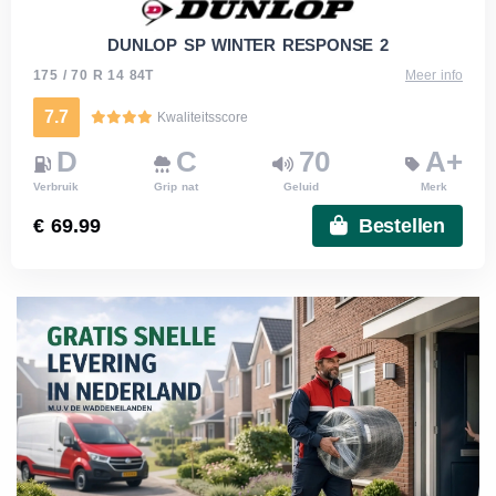
DUNLOP SP WINTER RESPONSE 2
175 / 70 R 14 84T
Meer info
7.7
Kwaliteitsscore
D
C
70
A+
Verbruik
Grip nat
Geluid
Merk
€ 69.99
Bestellen