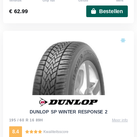
Verbruik
Grip nat
Geluid
Merk
€ 62.99
Bestellen
DUNLOP SP WINTER RESPONSE 2
195 / 60 R 16 89H
Meer info
8.4
Kwaliteitsscore