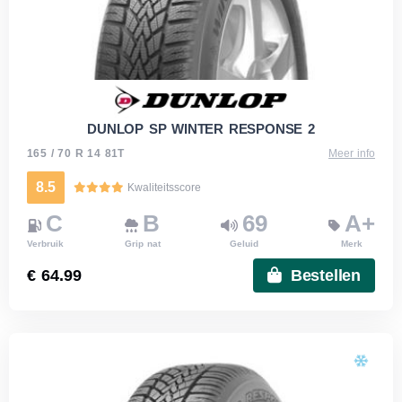
DUNLOP SP WINTER RESPONSE 2
165 / 70 R 14 81T
Meer info
8.5
Kwaliteitsscore
C
B
69
A+
Verbruik
Grip nat
Geluid
Merk
€ 64.99
Bestellen