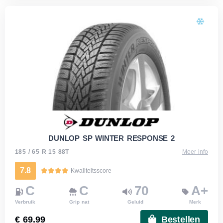
DUNLOP SP WINTER RESPONSE 2
185 / 65 R 15 88T
Meer info
7.8
Kwaliteitsscore
C
C
70
A+
Verbruik
Grip nat
Geluid
Merk
€ 69.99
Bestellen