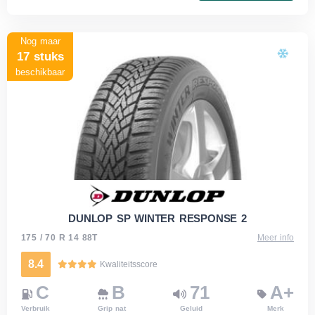
Nog maar
17 stuks
beschikbaar
DUNLOP SP WINTER RESPONSE 2
175 / 70 R 14 88T
Meer info
8.4
Kwaliteitsscore
C
B
71
A+
Verbruik
Grip nat
Geluid
Merk