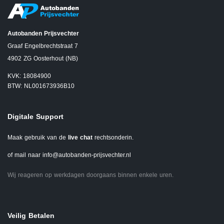
Autobanden Prijsvechter
Graaf Engelbrechtstraat 7
4902 ZG Oosterhout (NB)
KVK: 18084900
BTW: NL001673936B10
Digitale Support
Maak gebruik van de
live chat
rechtsonderin.
of mail naar
info@autobanden-prijsvechter.nl
Wij reageren op werkdagen doorgaans binnen enkele uren.
Veilig Betalen