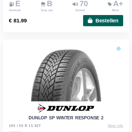
E
B
70
A+
Verbruik
Grip nat
Geluid
Merk
€ 81.99
Bestellen
DUNLOP SP WINTER RESPONSE 2
195 / 50 R 15 82T
Meer info