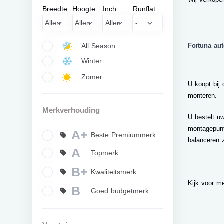
Breedte
Hoogte
Inch
Runflat
All Season
Fortuna au
Winter
Zomer
U koopt bij
monteren.
Merkverhouding
U bestelt u
montagepunt
A+
Beste Premiummerk
balanceren z
A
Topmerk
B+
Kwaliteitsmerk
Kijk voor m
B
Goed budgetmerk