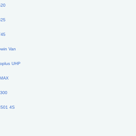
520
325
745
owin Van
coplus UHP
 MAX
6300
C501 4S