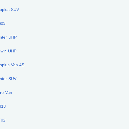
coplus SUV
S03
inter UHP
owin UHP
oplus Van 4S
nter SUV
ro Van
H18
T02