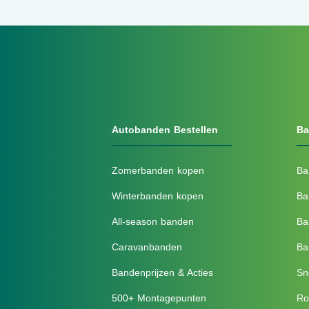
Autobanden Bestellen
Ba
Zomerbanden kopen
Ba
Winterbanden kopen
Ba
All-season banden
Ba
Caravanbanden
Ba
Bandenprijzen & Acties
Sn
500+ Montagepunten
Ro