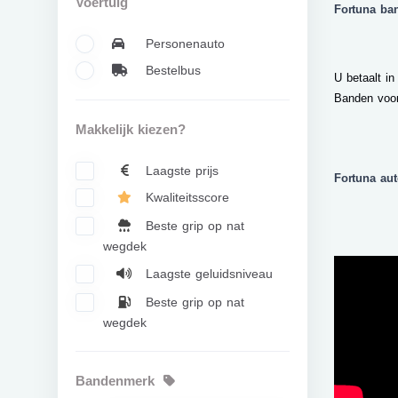
Voertuig
Fortuna ba
Personenauto
Bestelbus
U betaalt in
Banden voor
Makkelijk kiezen?
Laagste prijs
Fortuna au
Kwaliteitsscore
Beste grip op nat
wegdek
Laagste geluidsniveau
Beste grip op nat
wegdek
Bandenmerk