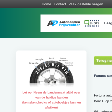
Home
Contact
Vaak gestelde vragen
Laag
Fortuna au
Let op: Neem de bandenmaat altijd over
Fortuna aut
van de huidige banden
Bent U op z
(kentekenchecks of autoboekjes kunnen
afwijken)
Wij verkope