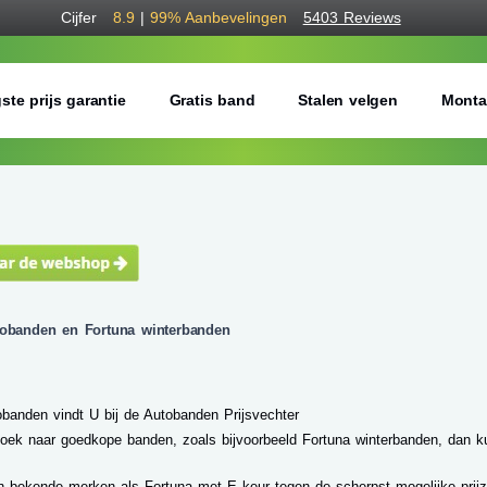
Cijfer
8.9
|
99%
Aanbevelingen
5403 Reviews
ste prijs garantie
Gratis band
Stalen velgen
Monta
tobanden en Fortuna winterbanden
obanden vindt U bij de Autobanden Prijsvechter
oek naar goedkope banden, zoals bijvoorbeeld Fortuna winterbanden, dan ku
n bekende merken als Fortuna met E keur tegen de scherpst mogelijke prijz