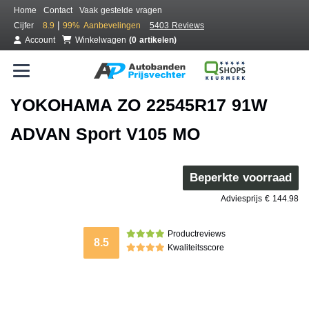
Home
Contact
Vaak gestelde vragen
|
Cijfer
8.9
99%
Aanbevelingen
5403 Reviews
Account
Winkelwagen
(0 artikelen)
YOKOHAMA ZO 22545R17 91W
ADVAN Sport V105 MO
Beperkte voorraad
Adviesprijs € 144.98
Productreviews
8.5
Kwaliteitsscore