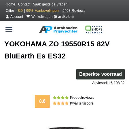
Home
Contact
Vaak gestelde vragen
|
Cijfer
8.9
99%
Aanbevelingen
5403 Reviews
Account
Winkelwagen
(0 artikelen)
YOKOHAMA ZO 19550R15 82V
BluEarth Es ES32
Beperkte voorraad
Adviesprijs € 108.32
Productreviews
8.6
Kwaliteitsscore