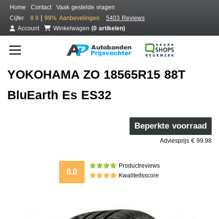
Home
Contact
Vaak gestelde vragen
|
Cijfer
8.9
99%
Aanbevelingen
5403 Reviews
Account
Winkelwagen
(0 artikelen)
YOKOHAMA ZO 18565R15 88T
BluEarth Es ES32
Beperkte voorraad
Adviesprijs € 99.98
Productreviews
8.0
Kwaliteitsscore