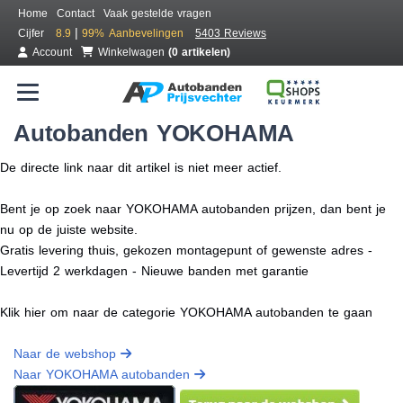
Home
Contact
Vaak gestelde vragen
|
Cijfer
8.9
99%
Aanbevelingen
5403 Reviews
Account
Winkelwagen
(0 artikelen)
Autobanden YOKOHAMA
De directe link naar dit artikel is niet meer actief.
Bent je op zoek naar YOKOHAMA autobanden prijzen, dan bent je
nu op de juiste website.
Gratis levering thuis, gekozen montagepunt of gewenste adres -
Levertijd 2 werkdagen - Nieuwe banden met garantie
Klik hier om naar de categorie YOKOHAMA autobanden te gaan
Naar de webshop
Naar YOKOHAMA autobanden