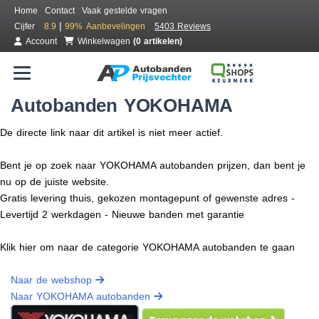
Home
Contact
Vaak gestelde vragen
|
Cijfer
8.9
99%
Aanbevelingen
5403 Reviews
Account
Winkelwagen
(0 artikelen)
Autobanden YOKOHAMA
De directe link naar dit artikel is niet meer actief.
Bent je op zoek naar YOKOHAMA autobanden prijzen, dan bent je
nu op de juiste website.
Gratis levering thuis, gekozen montagepunt of gewenste adres -
Levertijd 2 werkdagen - Nieuwe banden met garantie
Klik hier om naar de categorie YOKOHAMA autobanden te gaan
Naar de webshop
Naar YOKOHAMA autobanden