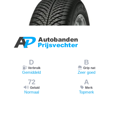
D
B
Verbruik
Grip nat
Gemiddeld
Zeer goed
72
A
Geluid
Merk
Normaal
Topmerk