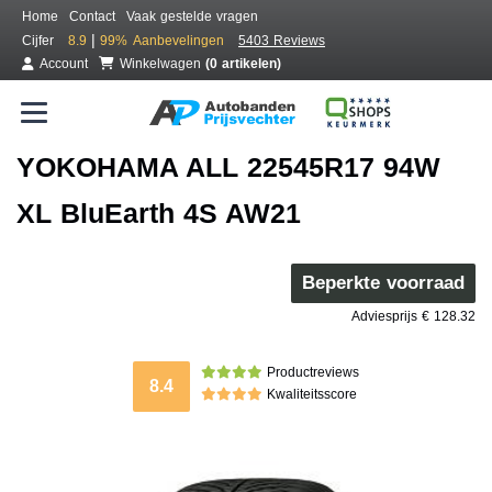
Home
Contact
Vaak gestelde vragen
|
Cijfer
8.9
99%
Aanbevelingen
5403 Reviews
Account
Winkelwagen
(0 artikelen)
YOKOHAMA ALL 22545R17 94W
XL BluEarth 4S AW21
Beperkte voorraad
Adviesprijs € 128.32
Productreviews
8.4
Kwaliteitsscore