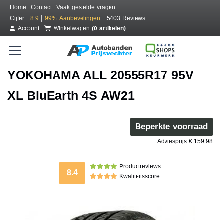
Home
Contact
Vaak gestelde vragen
|
Cijfer
8.9
99%
Aanbevelingen
5403 Reviews
Account
Winkelwagen
(0 artikelen)
YOKOHAMA ALL 20555R17 95V
XL BluEarth 4S AW21
Beperkte voorraad
Adviesprijs € 159.98
Productreviews
8.4
Kwaliteitsscore