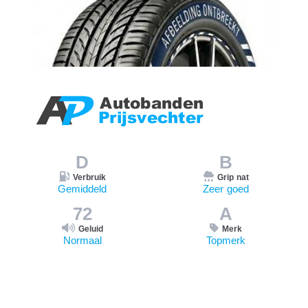
D
B
Verbruik
Grip nat
Gemiddeld
Zeer goed
72
A
Geluid
Merk
Normaal
Topmerk