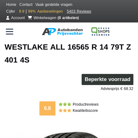
Home
Contact
Vaak gestelde vragen
|
Cijfer
8.9
99%
Aanbevelingen
5403 Reviews
Account
Winkelwagen
(0 artikelen)
WESTLAKE ALL 16565 R 14 79T Z
401 4S
Beperkte voorraad
Adviesprijs € 68.32
Productreviews
6.8
Kwaliteitsscore