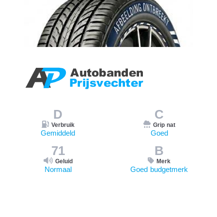
D
C
Verbruik
Grip nat
Gemiddeld
Goed
71
B
Geluid
Merk
Normaal
Goed budgetmerk