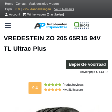
Home
Contact
Vaak gestelde vragen
|
Cijfer
8.9
99%
Aanbevelingen
5403 Reviews
Account
Winkelwagen
(0 artikelen)
VREDESTEIN ZO 205 65R15 94V
TL Ultrac Plus
Beperkte voorraad
Adviesprijs € 143.32
Productreviews
9.4
Kwaliteitsscore