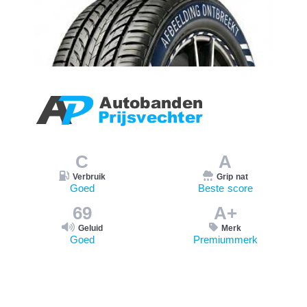
C
A
Verbruik
Grip nat
Goed
Beste score
69
A+
Geluid
Merk
Goed
Premiummerk