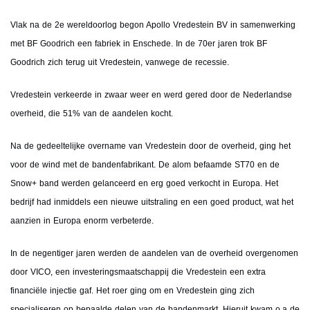
Vlak na de 2e wereldoorlog begon Apollo Vredestein BV in samenwerking
met BF Goodrich een fabriek in Enschede. In de 70er jaren trok BF
Goodrich zich terug uit Vredestein, vanwege de recessie.
Vredestein verkeerde in zwaar weer en werd gered door de Nederlandse
overheid, die 51% van de aandelen kocht.
Na de gedeeltelijke overname van Vredestein door de overheid, ging het
voor de wind met de bandenfabrikant. De alom befaamde ST70 en de
Snow+ band werden gelanceerd en erg goed verkocht in Europa. Het
bedrijf had inmiddels een nieuwe uitstraling en een goed product, wat het
aanzien in Europa enorm verbeterde.
In de negentiger jaren werden de aandelen van de overheid overgenomen
door VICO, een investeringsmaatschappij die Vredestein een extra
financiële injectie gaf. Het roer ging om en Vredestein ging zich
specialiseren op bepaalde delen van de bandenmarkt. Hieruit kwam o.a de