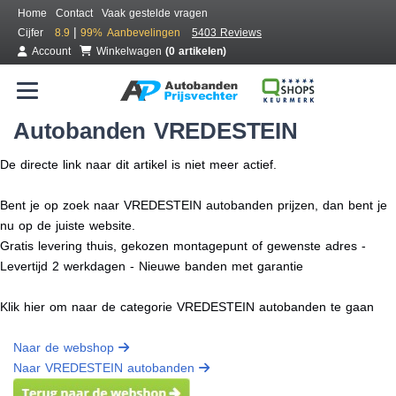
Home
Contact
Vaak gestelde vragen
|
Cijfer
8.9
99%
Aanbevelingen
5403 Reviews
Account
Winkelwagen
(0 artikelen)
Autobanden VREDESTEIN
De directe link naar dit artikel is niet meer actief.
Bent je op zoek naar VREDESTEIN autobanden prijzen, dan bent je
nu op de juiste website.
Gratis levering thuis, gekozen montagepunt of gewenste adres -
Levertijd 2 werkdagen - Nieuwe banden met garantie
Klik hier om naar de categorie VREDESTEIN autobanden te gaan
Naar de webshop
Naar VREDESTEIN autobanden