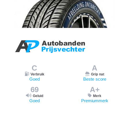
C
A
Verbruik
Grip nat
Goed
Beste score
69
A+
Geluid
Merk
Goed
Premiummerk