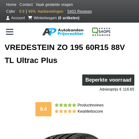
Home
Contact
Vaak gestelde vragen
|
Cijfer
8.9
99%
Aanbevelingen
5403 Reviews
Account
Winkelwagen
(0 artikelen)
VREDESTEIN ZO 195 60R15 88V
TL Ultrac Plus
Beperkte voorraad
Adviesprijs € 116.65
Productreviews
9.4
Kwaliteitsscore