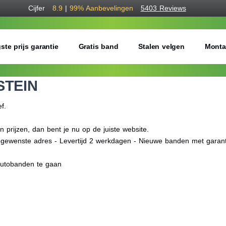
Cijfer
8.9
|
99%
Aanbevelingen
5403 Reviews
ste prijs garantie
Gratis band
Stalen velgen
Monta
STEIN
ef.
rijzen, dan bent je nu op de juiste website.
f gewenste adres - Levertijd 2 werkdagen - Nieuwe banden met garant
autobanden te gaan