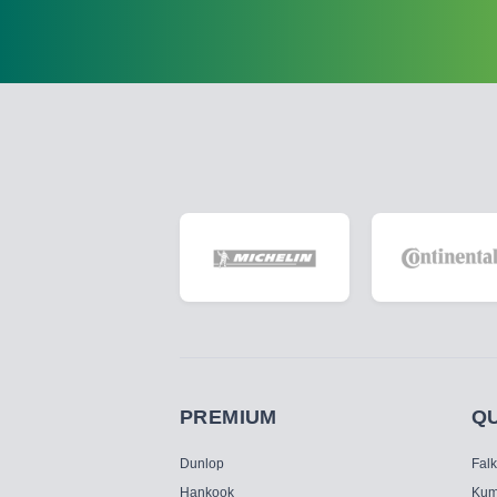
PREMIUM
Q
Dunlop
Fal
Hankook
Kum