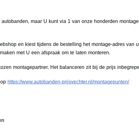
 uw autobanden, maar U kunt via 1 van onze honderden monta
bshop en kiest tijdens de bestelling het montage-adres van
 maken met U een afspraak om te laten monteren.
zen montagepartner. Het balanceren zit bij de prijs inbegrep
e op
https://www.autobanden-prijsvechter.nl/montagepunten/
en