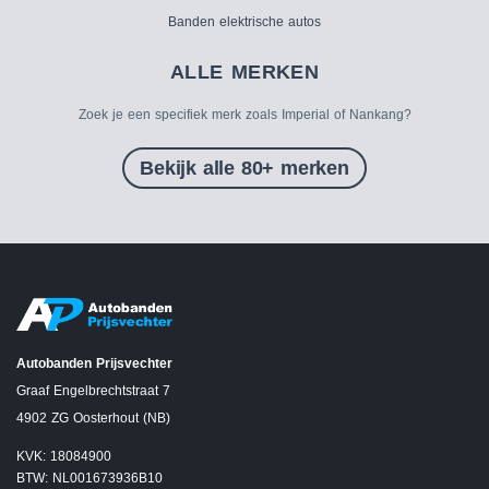
Banden elektrische autos
ALLE MERKEN
Zoek je een specifiek merk zoals Imperial of Nankang?
Bekijk alle 80+ merken
Autobanden Prijsvechter
Graaf Engelbrechtstraat 7
4902 ZG Oosterhout (NB)
KVK: 18084900
BTW: NL001673936B10