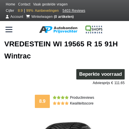
Home
Contact
Vaak gestelde vragen
|
Cijfer
8.9
99%
Aanbevelingen
5403 Reviews
Account
Winkelwagen
(0 artikelen)
VREDESTEIN WI 19565 R 15 91H
Wintrac
Beperkte voorraad
Adviesprijs € 111.65
Productreviews
8.9
Kwaliteitsscore