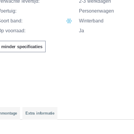
erwachte levertijd:
2-3 werkdagen
oertuig:
Personenwagen
Soort band:
Winterband
Op voorraad:
Ja
minder specificaties
nmontage
Extra informatie