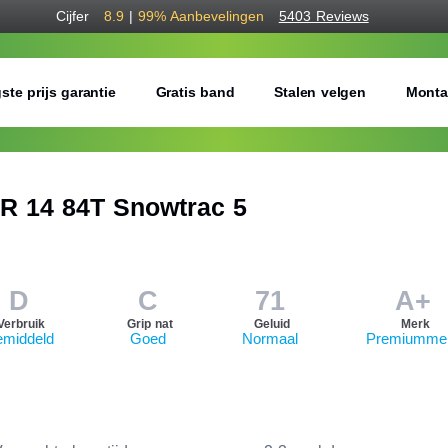
Cijfer
8.9
|
99%
Aanbevelingen
5403 Reviews
ste prijs garantie
Gratis band
Stalen velgen
Monta
R 14 84T Snowtrac 5
D
C
71
A+
Verbruik
Grip nat
Geluid
Merk
middeld
Goed
Normaal
Premiumme