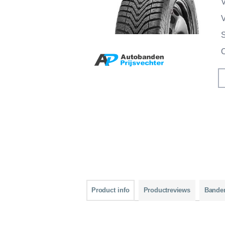
V
V
Product info
Productreviews
Bande