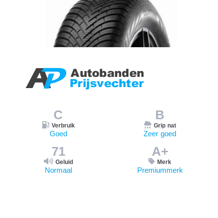
C
B
Verbruik
Grip nat
Goed
Zeer goed
71
A+
Geluid
Merk
Normaal
Premiummerk