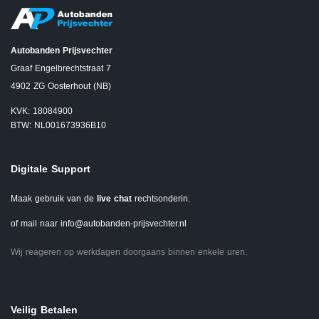
Autobanden Prijsvechter
Graaf Engelbrechtstraat 7
4902 ZG Oosterhout (NB)
KVK: 18084900
BTW: NL001673936B10
Digitale Support
Maak gebruik van de
live chat
rechtsonderin.
of mail naar
info@autobanden-prijsvechter.nl
Wij reageren op werkdagen doorgaans binnen enkele uren.
Veilig Betalen