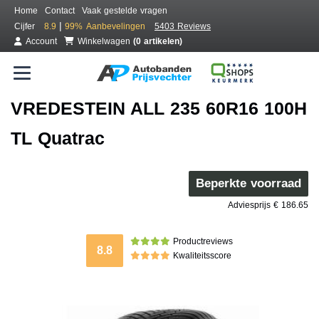
Home
Contact
Vaak gestelde vragen
|
Cijfer
8.9
99%
Aanbevelingen
5403 Reviews
Account
Winkelwagen
(0 artikelen)
VREDESTEIN ALL 235 60R16 100H
TL Quatrac
Beperkte voorraad
Adviesprijs € 186.65
Productreviews
8.8
Kwaliteitsscore