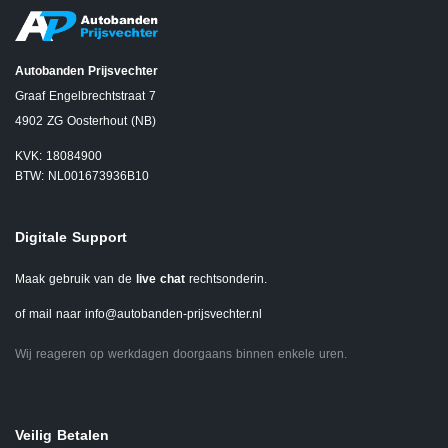
Autobanden Prijsvechter
Graaf Engelbrechtstraat 7
4902 ZG Oosterhout (NB)
KVK: 18084900
BTW: NL001673936B10
Digitale Support
Maak gebruik van de
live chat
rechtsonderin.
of mail naar
info@autobanden-prijsvechter.nl
Wij reageren op werkdagen doorgaans binnen enkele uren.
Veilig Betalen