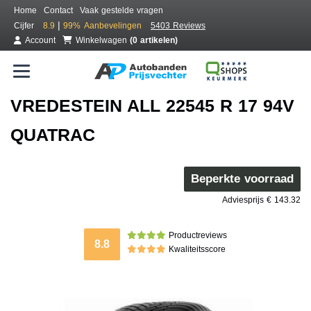
Home
Contact
Vaak gestelde vragen
|
Cijfer
8.9
99%
Aanbevelingen
5403 Reviews
Account
Winkelwagen
(0 artikelen)
VREDESTEIN ALL 22545 R 17 94V
QUATRAC
Beperkte voorraad
Adviesprijs € 143.32
Productreviews
8.8
Kwaliteitsscore