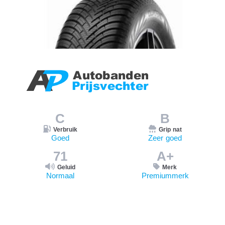
C
B
Verbruik
Grip nat
Goed
Zeer goed
71
A+
Geluid
Merk
Normaal
Premiummerk