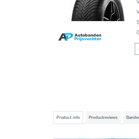
V
V
Product info
Productreviews
Bande