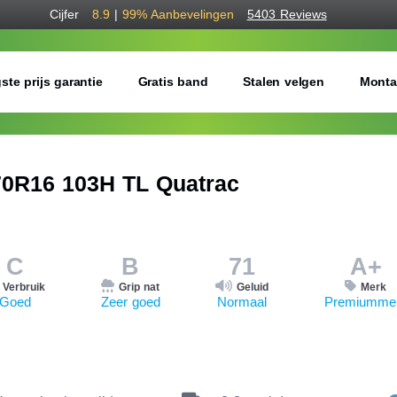
Cijfer
8.9
|
99%
Aanbevelingen
5403 Reviews
ste prijs garantie
Gratis band
Stalen velgen
Monta
0R16 103H TL Quatrac
C
B
71
A+
Verbruik
Grip nat
Geluid
Merk
Goed
Zeer goed
Normaal
Premiumme