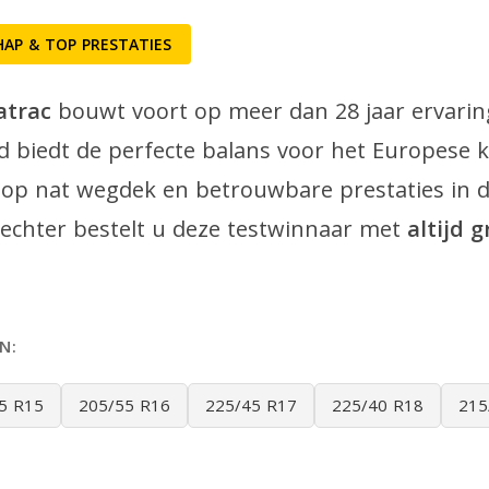
AP & TOP PRESTATIES
atrac
bouwt voort op meer dan 28 jaar ervaring
 biedt de perfecte balans voor het Europese k
op nat wegdek en betrouwbare prestaties in d
echter bestelt u deze testwinnaar met
altijd 
N:
5 R15
205/55 R16
225/45 R17
225/40 R18
215