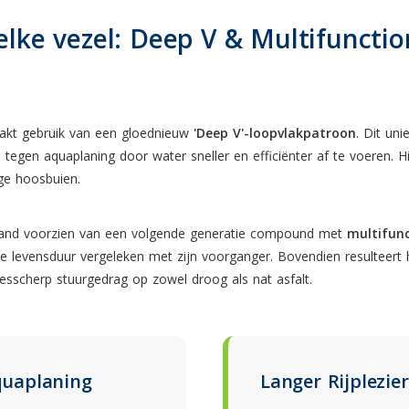
elke vezel: Deep V & Multifunctio
akt gebruik van een gloednieuw
'Deep V'-loopvlakpatroon
. Dit un
tegen aquaplaning door water sneller en efficiënter af te voeren. 
ige hoosbuien.
 band voorzien van een volgende generatie compound met
multifun
e levensduur vergeleken met zijn voorganger. Bovendien resulteert 
esscherp stuurgedrag op zowel droog als nat asfalt.
quaplaning
Langer Rijplezier