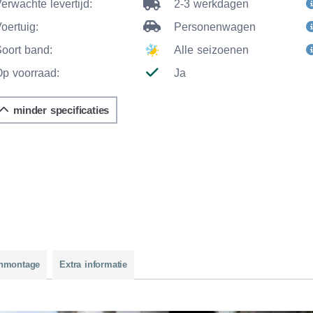
erwachte levertijd:
2-3 werkdagen
oertuig:
Personenwagen
Soort band:
Alle seizoenen
Op voorraad:
Ja
minder specificaties
nmontage
Extra informatie