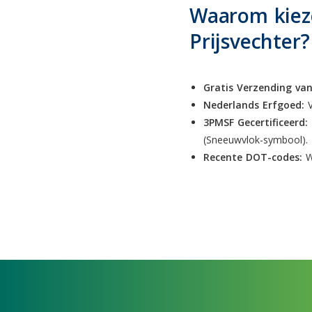
Waarom kieze
Prijsvechter?
Gratis Verzending va
Nederlands Erfgoed:
V
3PMSF Gecertificeerd:
(Sneeuwvlok-symbool).
Recente DOT-codes:
Wi