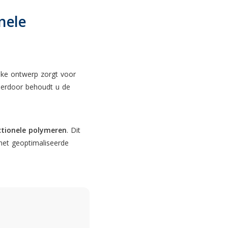
nele
ieke ontwerp zorgt voor
Hierdoor behoudt u de
ctionele polymeren
. Dit
het geoptimaliseerde