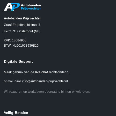
Autobanden Prijsvechter
Graaf Engelbrechtstraat 7
4902 ZG Oosterhout (NB)
KVK: 18084900
BTW: NL001673936B10
Digitale Support
Maak gebruik van de
live chat
rechtsonderin.
of mail naar
info@autobanden-prijsvechter.nl
Wij reageren op werkdagen doorgaans binnen enkele uren.
Veilig Betalen