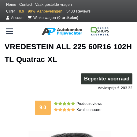
Home
Contact
Vaak gestelde vragen
|
Cijfer
8.9
99%
Aanbevelingen
5403 Reviews
Account
Winkelwagen
(0 artikelen)
VREDESTEIN ALL 225 60R16 102H
TL Quatrac XL
Beperkte voorraad
Adviesprijs € 203.32
Productreviews
9.0
Kwaliteitsscore