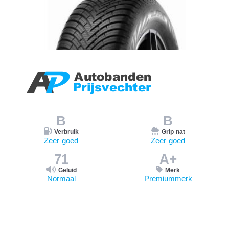
B
B
Verbruik
Grip nat
Zeer goed
Zeer goed
71
A+
Geluid
Merk
Normaal
Premiummerk