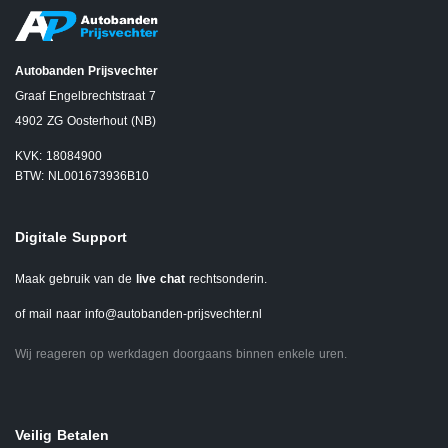
Autobanden Prijsvechter
Graaf Engelbrechtstraat 7
4902 ZG Oosterhout (NB)
KVK: 18084900
BTW: NL001673936B10
Digitale Support
Maak gebruik van de
live chat
rechtsonderin.
of mail naar
info@autobanden-prijsvechter.nl
Wij reageren op werkdagen doorgaans binnen enkele uren.
Veilig Betalen