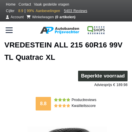
Home
Contact
Vaak gestelde vragen
|
Cijfer
8.9
99%
Aanbevelingen
5403 Reviews
Account
Winkelwagen
(0 artikelen)
VREDESTEIN ALL 215 60R16 99V
TL Quatrac XL
Beperkte voorraad
Adviesprijs € 189.98
Productreviews
8.8
Kwaliteitsscore