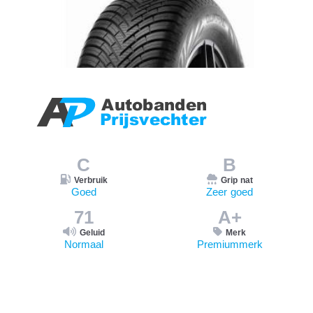
C
B
Verbruik
Grip nat
Goed
Zeer goed
71
A+
Geluid
Merk
Normaal
Premiummerk