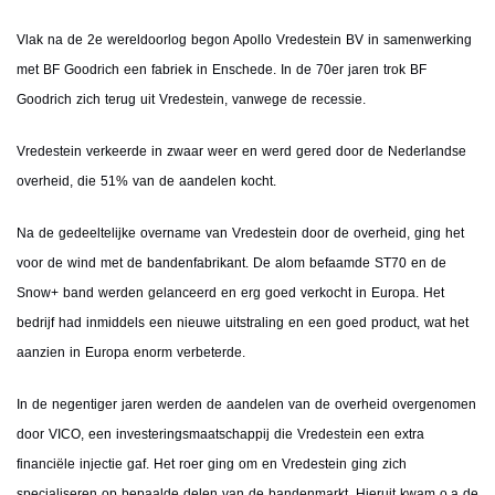
Vlak na de 2e wereldoorlog begon Apollo Vredestein BV in samenwerking
met BF Goodrich een fabriek in Enschede. In de 70er jaren trok BF
Goodrich zich terug uit Vredestein, vanwege de recessie.
Vredestein verkeerde in zwaar weer en werd gered door de Nederlandse
overheid, die 51% van de aandelen kocht.
Na de gedeeltelijke overname van Vredestein door de overheid, ging het
voor de wind met de bandenfabrikant. De alom befaamde ST70 en de
Snow+ band werden gelanceerd en erg goed verkocht in Europa. Het
bedrijf had inmiddels een nieuwe uitstraling en een goed product, wat het
aanzien in Europa enorm verbeterde.
In de negentiger jaren werden de aandelen van de overheid overgenomen
door VICO, een investeringsmaatschappij die Vredestein een extra
financiële injectie gaf. Het roer ging om en Vredestein ging zich
specialiseren op bepaalde delen van de bandenmarkt. Hieruit kwam o.a de