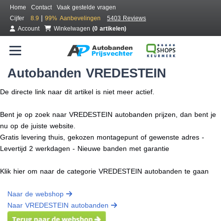
Home
Contact
Vaak gestelde vragen
|
Cijfer
8.9
99%
Aanbevelingen
5403 Reviews
Account
Winkelwagen
(0 artikelen)
Autobanden VREDESTEIN
De directe link naar dit artikel is niet meer actief.
Bent je op zoek naar VREDESTEIN autobanden prijzen, dan bent je
nu op de juiste website.
Gratis levering thuis, gekozen montagepunt of gewenste adres -
Levertijd 2 werkdagen - Nieuwe banden met garantie
Klik hier om naar de categorie VREDESTEIN autobanden te gaan
Naar de webshop
Naar VREDESTEIN autobanden