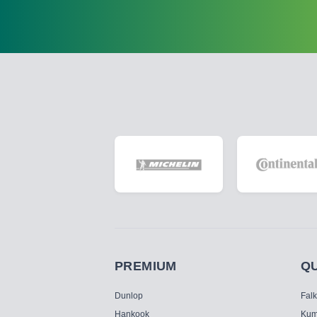
PREMIUM
Q
Dunlop
Fal
Hankook
Kum