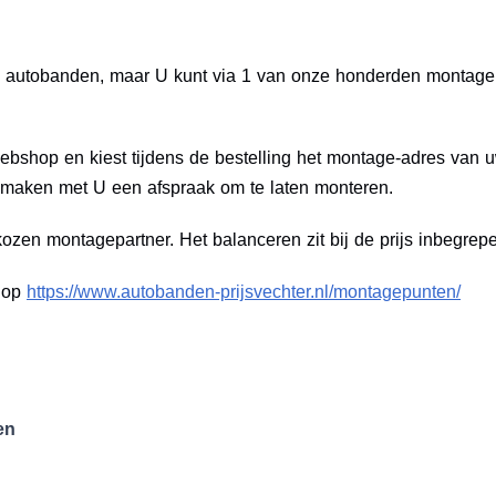
 uw autobanden, maar U kunt via 1 van onze honderden monta
bshop en kiest tijdens de bestelling het montage-adres van
 maken met U een afspraak om te laten monteren.
zen montagepartner. Het balanceren zit bij de prijs inbegrep
e op
https://www.autobanden-prijsvechter.nl/montagepunten/
en