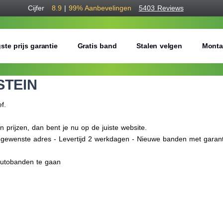
Cijfer
8.9
|
99%
Aanbevelingen
5403 Reviews
ste prijs garantie
Gratis band
Stalen velgen
Monta
STEIN
ef.
rijzen, dan bent je nu op de juiste website.
f gewenste adres - Levertijd 2 werkdagen - Nieuwe banden met garant
autobanden te gaan