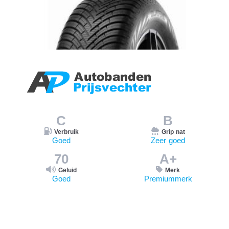
C
B
Verbruik
Grip nat
Goed
Zeer goed
70
A+
Geluid
Merk
Goed
Premiummerk