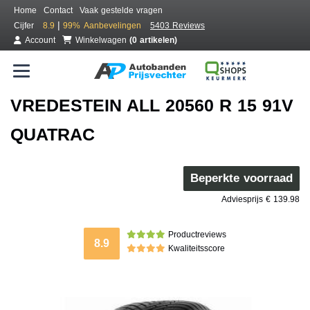
Home
Contact
Vaak gestelde vragen
|
Cijfer
8.9
99%
Aanbevelingen
5403 Reviews
Account
Winkelwagen
(0 artikelen)
VREDESTEIN ALL 20560 R 15 91V
QUATRAC
Beperkte voorraad
Adviesprijs € 139.98
Productreviews
8.9
Kwaliteitsscore