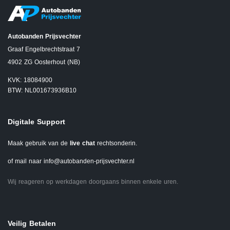
Autobanden Prijsvechter
Graaf Engelbrechtstraat 7
4902 ZG Oosterhout (NB)
KVK: 18084900
BTW: NL001673936B10
Digitale Support
Maak gebruik van de
live chat
rechtsonderin.
of mail naar
info@autobanden-prijsvechter.nl
Wij reageren op werkdagen doorgaans binnen enkele uren.
Veilig Betalen