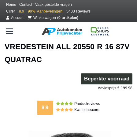
Home
Contact
Vaak gestelde vragen
|
Cijfer
8.9
99%
Aanbevelingen
5403 Reviews
Account
Winkelwagen
(0 artikelen)
VREDESTEIN ALL 20550 R 16 87V
QUATRAC
Beperkte voorraad
Adviesprijs € 199.98
Productreviews
8.9
Kwaliteitsscore