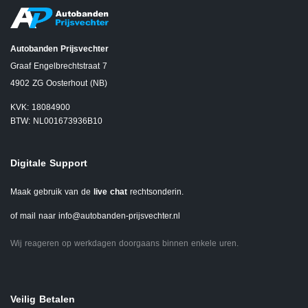
Autobanden Prijsvechter
Graaf Engelbrechtstraat 7
4902 ZG Oosterhout (NB)
KVK: 18084900
BTW: NL001673936B10
Digitale Support
Maak gebruik van de
live chat
rechtsonderin.
of mail naar
info@autobanden-prijsvechter.nl
Wij reageren op werkdagen doorgaans binnen enkele uren.
Veilig Betalen