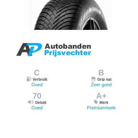
C
B
Verbruik
Grip nat
Goed
Zeer goed
70
A+
Geluid
Merk
Goed
Premiummerk