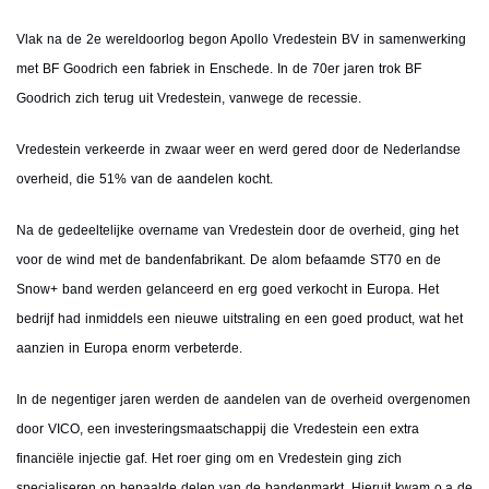
Vlak na de 2e wereldoorlog begon Apollo Vredestein BV in samenwerking
met BF Goodrich een fabriek in Enschede. In de 70er jaren trok BF
Goodrich zich terug uit Vredestein, vanwege de recessie.
Vredestein verkeerde in zwaar weer en werd gered door de Nederlandse
overheid, die 51% van de aandelen kocht.
Na de gedeeltelijke overname van Vredestein door de overheid, ging het
voor de wind met de bandenfabrikant. De alom befaamde ST70 en de
Snow+ band werden gelanceerd en erg goed verkocht in Europa. Het
bedrijf had inmiddels een nieuwe uitstraling en een goed product, wat het
aanzien in Europa enorm verbeterde.
In de negentiger jaren werden de aandelen van de overheid overgenomen
door VICO, een investeringsmaatschappij die Vredestein een extra
financiële injectie gaf. Het roer ging om en Vredestein ging zich
specialiseren op bepaalde delen van de bandenmarkt. Hieruit kwam o.a de