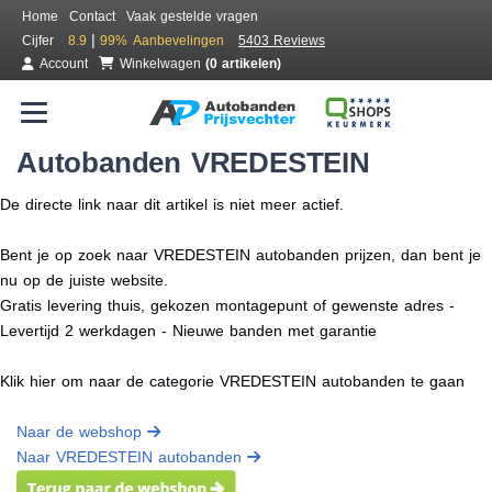
Home
Contact
Vaak gestelde vragen
|
Cijfer
8.9
99%
Aanbevelingen
5403 Reviews
Account
Winkelwagen
(0 artikelen)
Autobanden VREDESTEIN
De directe link naar dit artikel is niet meer actief.
Bent je op zoek naar VREDESTEIN autobanden prijzen, dan bent je
nu op de juiste website.
Gratis levering thuis, gekozen montagepunt of gewenste adres -
Levertijd 2 werkdagen - Nieuwe banden met garantie
Klik hier om naar de categorie VREDESTEIN autobanden te gaan
Naar de webshop
Naar VREDESTEIN autobanden