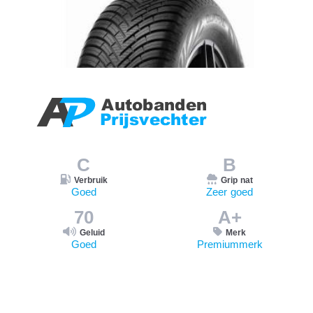
C
B
Verbruik
Grip nat
Goed
Zeer goed
70
A+
Geluid
Merk
Goed
Premiummerk