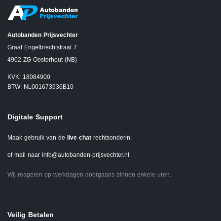
Autobanden Prijsvechter
Graaf Engelbrechtstraat 7
4902 ZG Oosterhout (NB)
KVK: 18084900
BTW: NL001673936B10
Digitale Support
Maak gebruik van de
live chat
rechtsonderin.
of mail naar
info@autobanden-prijsvechter.nl
Wij reageren op werkdagen doorgaans binnen enkele uren.
Veilig Betalen