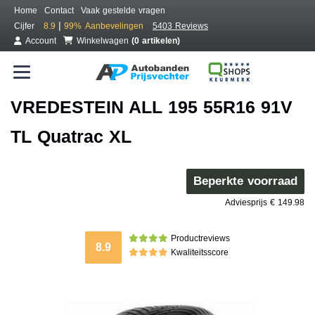
Home
Contact
Vaak gestelde vragen
|
Cijfer
8.9
99%
Aanbevelingen
5403 Reviews
Account
Winkelwagen
(0 artikelen)
VREDESTEIN ALL 195 55R16 91V
TL Quatrac XL
Beperkte voorraad
Adviesprijs € 149.98
Productreviews
8.9
Kwaliteitsscore