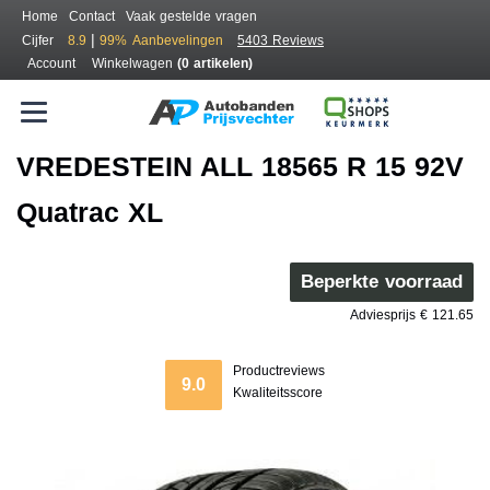
Home
Contact
Vaak gestelde vragen
|
Cijfer
8.9
99%
Aanbevelingen
5403 Reviews
Account
Winkelwagen
(0 artikelen)
VREDESTEIN ALL 18565 R 15 92V
Quatrac XL
Beperkte voorraad
Adviesprijs € 121.65
Productreviews
9.0
Kwaliteitsscore