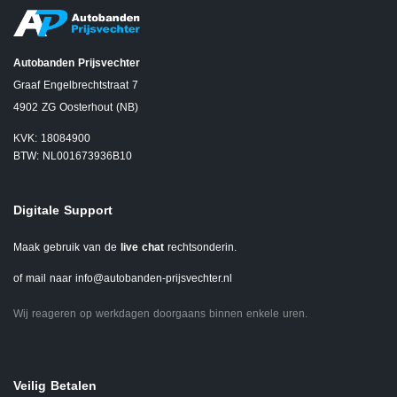
Autobanden Prijsvechter
Graaf Engelbrechtstraat 7
4902 ZG Oosterhout (NB)
KVK: 18084900
BTW: NL001673936B10
Digitale Support
Maak gebruik van de
live chat
rechtsonderin.
of mail naar
info@autobanden-prijsvechter.nl
Wij reageren op werkdagen doorgaans binnen enkele uren.
Veilig Betalen