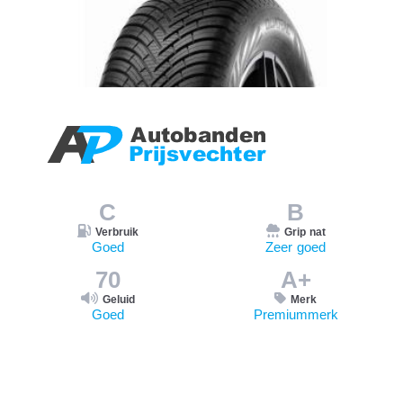
C
B
Verbruik
Grip nat
Goed
Zeer goed
70
A+
Geluid
Merk
Goed
Premiummerk