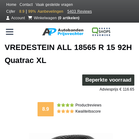
Home
Contact
Vaak gestelde vragen
|
Cijfer
8.9
99%
Aanbevelingen
5403 Reviews
Account
Winkelwagen
(0 artikelen)
VREDESTEIN ALL 18565 R 15 92H
Quatrac XL
Beperkte voorraad
Adviesprijs € 116.65
Productreviews
8.9
Kwaliteitsscore