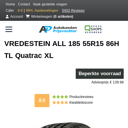
Home
Contact
Vaak gestelde vragen
|
Cijfer
8.9
99%
Aanbevelingen
5403 Reviews
Account
Winkelwagen
(0 artikelen)
VREDESTEIN ALL 185 55R15 86H
TL Quatrac XL
Beperkte voorraad
Adviesprijs € 139.98
Productreviews
8.9
Kwaliteitsscore