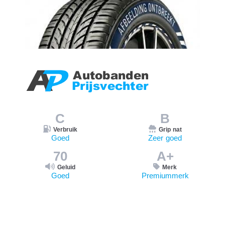
C
B
Verbruik
Grip nat
Goed
Zeer goed
70
A+
Geluid
Merk
Goed
Premiummerk