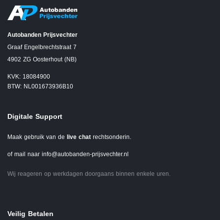
Autobanden Prijsvechter
Graaf Engelbrechtstraat 7
4902 ZG Oosterhout (NB)
KVK: 18084900
BTW: NL001673936B10
Digitale Support
Maak gebruik van de
live chat
rechtsonderin.
of mail naar
info@autobanden-prijsvechter.nl
Wij reageren op werkdagen doorgaans binnen enkele uren.
Veilig Betalen