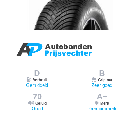
D
B
Verbruik
Grip nat
Gemiddeld
Zeer goed
70
A+
Geluid
Merk
Goed
Premiummerk