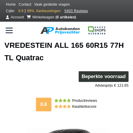
Home
Contact
Vaak gestelde vragen
|
Cijfer
8.9
99%
Aanbevelingen
5403 Reviews
Account
Winkelwagen
(0 artikelen)
VREDESTEIN ALL 165 60R15 77H
TL Quatrac
Beperkte voorraad
Adviesprijs € 121.65
Productreviews
8.8
Kwaliteitsscore