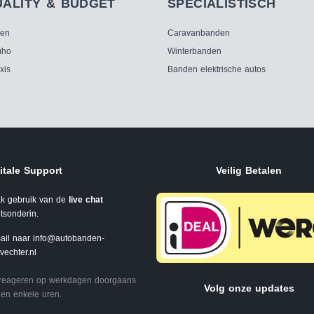
UALITY & BUDGET
SPECIALISTISCH
ken
Caravanbanden
ho
Winterbanden
xis
Banden elektrische autos
itale Support
Veilig Betalen
k gebruik van de
live chat
tsonderin.
ail naar
info@autobanden-
svechter.nl
 reageren op werkdagen doorgaans
Volg onze updates
en enkele uren.