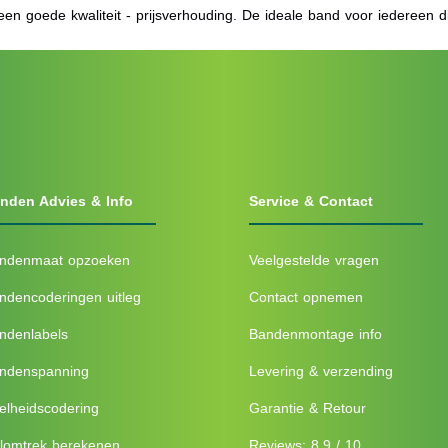
een goede kwaliteit - prijsverhouding. De ideale band voor iedereen die
nden Advies & Info
Service & Contact
ndenmaat opzoeken
Veelgestelde vragen
ndencoderingen uitleg
Contact opnemen
ndenlabels
Bandenmontage info
ndenspanning
Levering & verzending
elheidscodering
Garantie & Retour
lomtrek berekenen
Reviews: 8.9 / 10