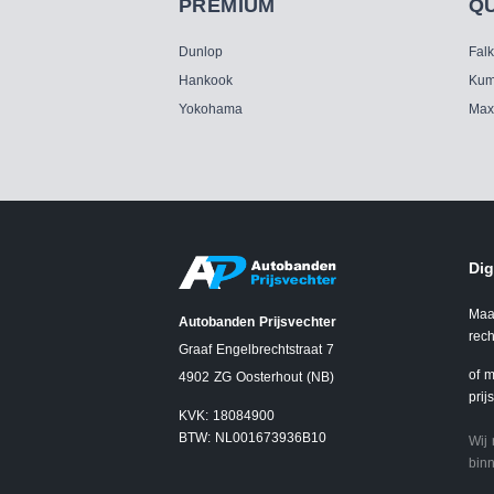
PREMIUM
Q
Dunlop
Fal
Hankook
Kum
Yokohama
Max
Dig
Maa
Autobanden Prijsvechter
rech
Graaf Engelbrechtstraat 7
of m
4902 ZG Oosterhout (NB)
prij
KVK: 18084900
BTW: NL001673936B10
Wij
binn