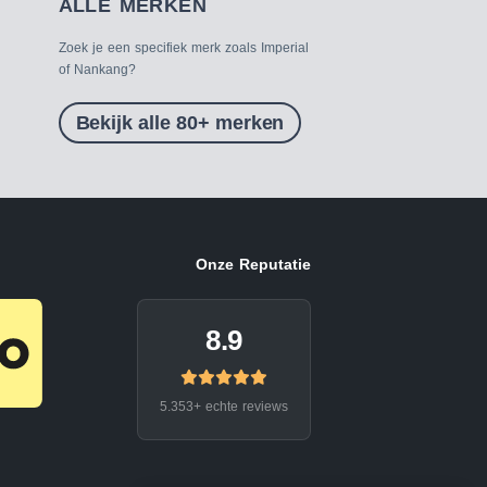
ALLE MERKEN
Zoek je een specifiek merk zoals Imperial
of Nankang?
Bekijk alle 80+ merken
Onze Reputatie
8.9
5.353+ echte reviews