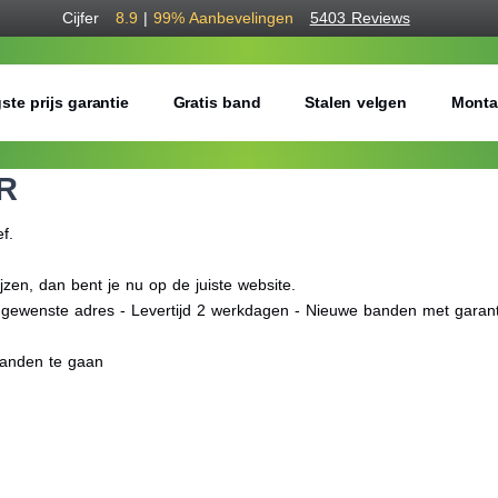
Cijfer
8.9
|
99%
Aanbevelingen
5403 Reviews
ste prijs garantie
Gratis band
Stalen velgen
Monta
R
ef.
en, dan bent je nu op de juiste website.
f gewenste adres - Levertijd 2 werkdagen - Nieuwe banden met garant
banden te gaan