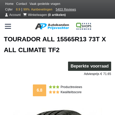
Home
Contact
Vaak gestelde vragen
|
Cijfer
8.9
99%
Aanbevelingen
5403 Reviews
Account
Winkelwagen
(0 artikelen)
TOURADOR ALL 15565R13 73T X
ALL CLIMATE TF2
Beperkte voorraad
Adviesprijs € 71.65
Productreviews
6.8
Kwaliteitsscore