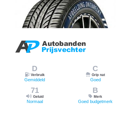
D
C
Verbruik
Grip nat
Gemiddeld
Goed
71
B
Geluid
Merk
Normaal
Goed budgetmerk