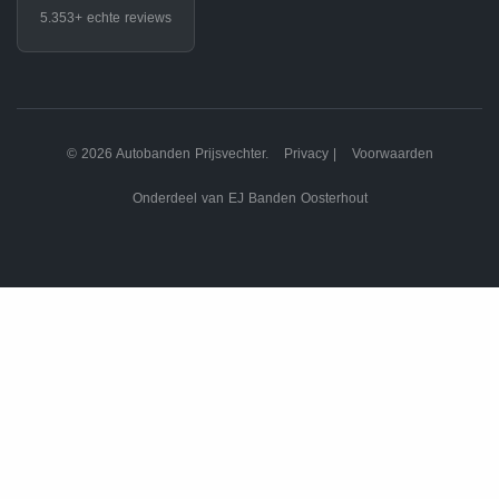
5.353+ echte reviews
© 2026 Autobanden Prijsvechter.
Privacy
|
Voorwaarden
Onderdeel van EJ Banden Oosterhout