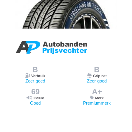
B
B
Verbruik
Grip nat
Zeer goed
Zeer goed
69
A+
Geluid
Merk
Goed
Premiummerk