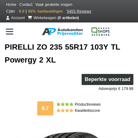
Home
Contact
Vaak gestelde vragen
|
Cijfer
8.9
99%
Aanbevelingen
5403 Reviews
Account
Winkelwagen
(0 artikelen)
PIRELLI ZO 235 55R17 103Y TL
Powergy 2 XL
Beperkte voorraad
Adviesprijs € 179.98
Productreviews
8.7
Kwaliteitsscore