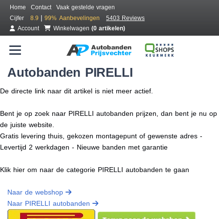
Home
Contact
Vaak gestelde vragen
|
Cijfer
8.9
99%
Aanbevelingen
5403 Reviews
Account
Winkelwagen
(0 artikelen)
Autobanden PIRELLI
De directe link naar dit artikel is niet meer actief.
Bent je op zoek naar PIRELLI autobanden prijzen, dan bent je nu op
de juiste website.
Gratis levering thuis, gekozen montagepunt of gewenste adres -
Levertijd 2 werkdagen - Nieuwe banden met garantie
Klik hier om naar de categorie PIRELLI autobanden te gaan
Naar de webshop
Naar PIRELLI autobanden