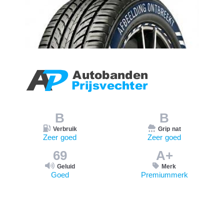
B
B
Verbruik
Grip nat
Zeer goed
Zeer goed
69
A+
Geluid
Merk
Goed
Premiummerk