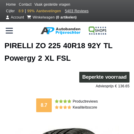
Home
Contact
Vaak gestelde vragen
|
Cijfer
8.9
99%
Aanbevelingen
5403 Reviews
Account
Winkelwagen
(0 artikelen)
PIRELLI ZO 225 40R18 92Y TL
Powergy 2 XL FSL
Beperkte voorraad
Adviesprijs € 136.65
Productreviews
8.7
Kwaliteitsscore