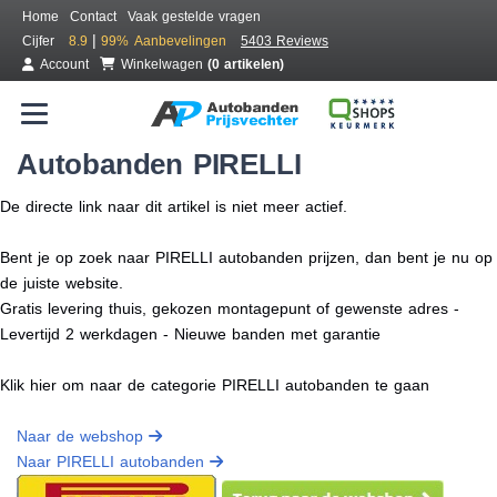
Home
Contact
Vaak gestelde vragen
|
Cijfer
8.9
99%
Aanbevelingen
5403 Reviews
Account
Winkelwagen
(0 artikelen)
Autobanden PIRELLI
De directe link naar dit artikel is niet meer actief.
Bent je op zoek naar PIRELLI autobanden prijzen, dan bent je nu op
de juiste website.
Gratis levering thuis, gekozen montagepunt of gewenste adres -
Levertijd 2 werkdagen - Nieuwe banden met garantie
Klik hier om naar de categorie PIRELLI autobanden te gaan
Naar de webshop
Naar PIRELLI autobanden