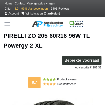
Home
Contact
Vaak gestelde vragen
|
Cijfer
8.9
99%
Aanbevelingen
5403 Reviews
Account
Winkelwagen
(0 artikelen)
PIRELLI ZO 205 60R16 96W TL
Powergy 2 XL
Beperkte voorraad
Adviesprijs € 183.32
Productreviews
8.7
Kwaliteitsscore