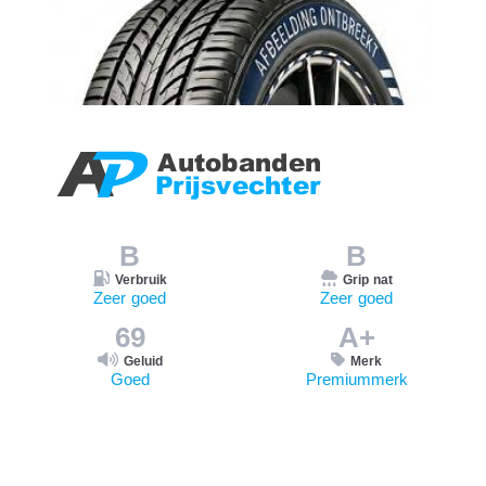
B
B
Verbruik
Grip nat
Zeer goed
Zeer goed
69
A+
Geluid
Merk
Goed
Premiummerk