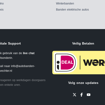
ho
Winterbanden
xis
Banden elektrische autos
itale Support
Veilig Betalen
k gebruik van de
live chat
tsonderin.
ail naar
info@autobanden-
svechter.nl
 reageren op werkdagen doorgaans
Volg onze updates
en enkele uren.