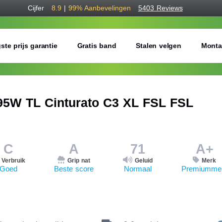
Cijfer
8.9
|
99%
Aanbevelingen
5403 Reviews
ste prijs garantie
Gratis band
Stalen velgen
Monta
95W TL Cinturato C3 XL FSL FSL
C
A
71
A+
Verbruik
Grip nat
Geluid
Merk
Goed
Beste score
Normaal
Premiumme