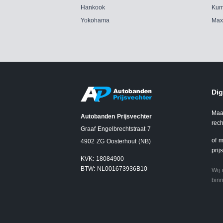
Hankook
Kum
Yokohama
Max
Dig
Maa
Autobanden Prijsvechter
rech
Graaf Engelbrechtstraat 7
of m
4902 ZG Oosterhout (NB)
prij
KVK: 18084900
BTW: NL001673936B10
Wij
binn