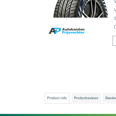
V
V
Product info
Productreviews
Bande