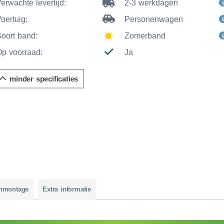
erwachte levertijd:
2-3 werkdagen
oertuig:
Personenwagen
Soort band:
Zomerband
Op voorraad:
Ja
minder specificaties
nmontage
Extra informatie