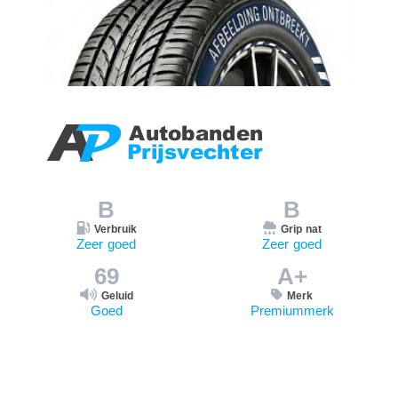
B
B
Verbruik
Grip nat
Zeer goed
Zeer goed
69
A+
Geluid
Merk
Goed
Premiummerk