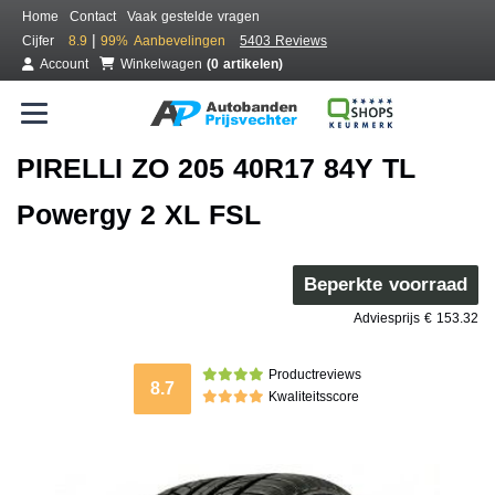
Home
Contact
Vaak gestelde vragen
|
Cijfer
8.9
99%
Aanbevelingen
5403 Reviews
Account
Winkelwagen
(0 artikelen)
PIRELLI ZO 205 40R17 84Y TL
Powergy 2 XL FSL
Beperkte voorraad
Adviesprijs € 153.32
Productreviews
8.7
Kwaliteitsscore