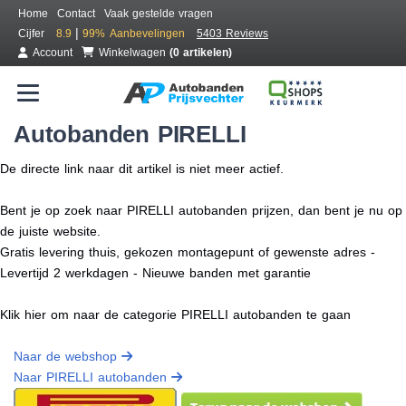
Home
Contact
Vaak gestelde vragen
|
Cijfer
8.9
99%
Aanbevelingen
5403 Reviews
Account
Winkelwagen
(0 artikelen)
Autobanden PIRELLI
De directe link naar dit artikel is niet meer actief.
Bent je op zoek naar PIRELLI autobanden prijzen, dan bent je nu op
de juiste website.
Gratis levering thuis, gekozen montagepunt of gewenste adres -
Levertijd 2 werkdagen - Nieuwe banden met garantie
Klik hier om naar de categorie PIRELLI autobanden te gaan
Naar de webshop
Naar PIRELLI autobanden