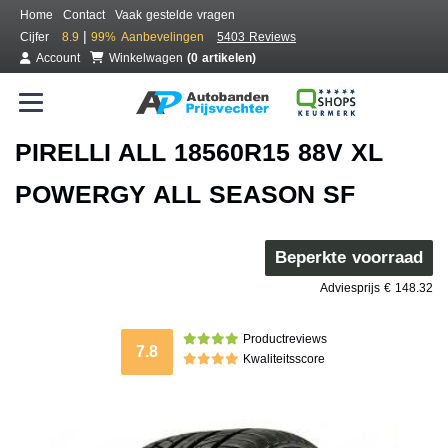
Home
Contact
Vaak gestelde vragen
|
Cijfer
8.9
99%
Aanbevelingen
5403 Reviews
Account
Winkelwagen
(0 artikelen)
PIRELLI ALL 18560R15 88V XL
POWERGY ALL SEASON SF
Beperkte voorraad
Adviesprijs € 148.32
Productreviews
7.8
Kwaliteitsscore