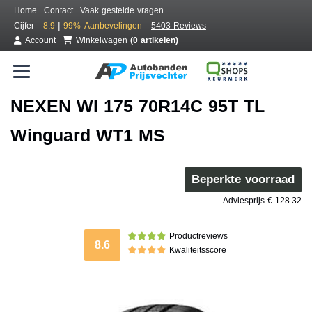
Home
Contact
Vaak gestelde vragen
|
Cijfer
8.9
99%
Aanbevelingen
5403 Reviews
Account
Winkelwagen
(0 artikelen)
NEXEN WI 175 70R14C 95T TL
Winguard WT1 MS
Beperkte voorraad
Adviesprijs € 128.32
Productreviews
8.6
Kwaliteitsscore