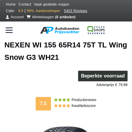
Home
Contact
Vaak gestelde vragen
|
Cijfer
8.9
99%
Aanbevelingen
5403 Reviews
Account
Winkelwagen
(0 artikelen)
NEXEN WI 155 65R14 75T TL Wing
Snow G3 WH21
Beperkte voorraad
Adviesprijs € 79.98
Productreviews
7.5
Kwaliteitsscore