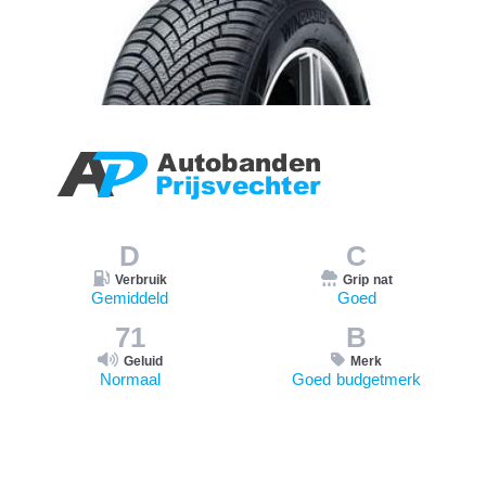
D
C
Verbruik
Grip nat
Gemiddeld
Goed
71
B
Geluid
Merk
Normaal
Goed budgetmerk