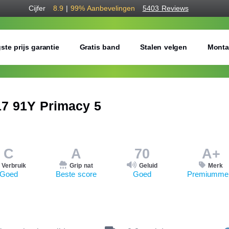
Cijfer
8.9
|
99%
Aanbevelingen
5403 Reviews
ste prijs garantie
Gratis band
Stalen velgen
Monta
7 91Y Primacy 5
C
A
70
A+
Verbruik
Grip nat
Geluid
Merk
Goed
Beste score
Goed
Premiumme