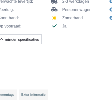
erwachte levertijd:
2-3 werkdagen
oertuig:
Personenwagen
Soort band:
Zomerband
Op voorraad:
Ja
minder specificaties
nmontage
Extra informatie