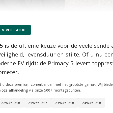
& VEILIGHEID
 5
is de ultieme keuze voor de veeleisende 
eiligheid, levensduur en stilte. Of u nu ee
erne EV rijdt: de Primacy 5 levert toppres
lometer.
telt u deze premium zomerbanden met het grootste gemak. Wij bied
eloze afhandeling via onze 500+ montagepunten.
225/45 R18
215/55 R17
235/45 R18
245/45 R18