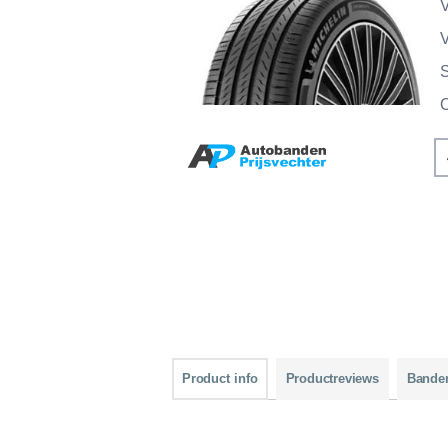
V
V
Product info
Productreviews
Bande